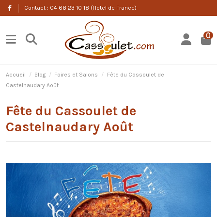
Contact : 04 68 23 10 18 (Hotel de France)
0
Accueil
Blog
Foires et Salons
Fête du Cassoulet de
Castelnaudary Août
Fête du Cassoulet de
Castelnaudary Août