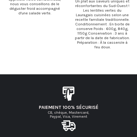
Un plat aux saveurs uniques et
nous vous conseillons de le
réconfortantes du Sud-Ouest !
déguster froid accompagné
Les lentilles vertes du
d'une salade verte.
Lauragais cuisinées selon une
recette familiale traditionnelle.
Conditionnement : En boite de
conserve Poids : 600g, 840g,
1150g Conservation : 3 ans à
partir de la date de fabrication.
Préparation : À la casserole à
feu doux.
PAIEMENT 100% SÉCURISÉ
CB, chèque, Mastercard,
Paypal, Visa, Virement