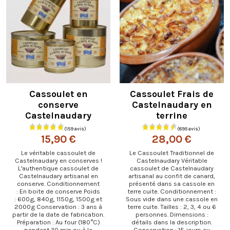
Cassoulet en
Cassoulet Frais de
conserve
Castelnaudary en
Castelnaudary
terrine
15,90 €
28,00 €
Le véritable cassoulet de
Le Cassoulet Traditionnel de
Castelnaudary en conserves !
Castelnaudary Véritable
L'authentique cassoulet de
cassoulet de Castelnaudary
Castelnaudary artisanal en
artisanal au confit de canard,
conserve. Conditionnement
présenté dans sa cassole en
: En boite de conserve Poids
terre cuite. Conditionnement :
: 600g, 840g, 1150g, 1500g et
Sous vide dans une cassole en
2000g Conservation : 3 ans à
terre cuite. Tailles : 2, 3, 4 ou 6
partir de la date de fabrication.
personnes. Dimensions :
Préparation : Au four (180°C)
détails dans la description.
pendant 30 min ou à la
Conservation : 15 jours au